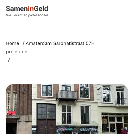
Ga
naar
de
inhoud
Home
/
Amsterdam Sarphatistraat 57H
projecten
/