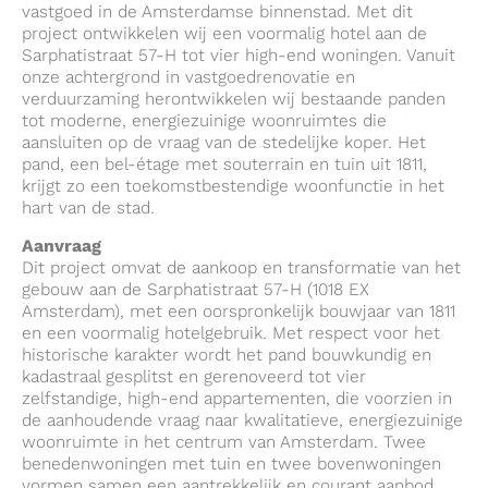
vastgoed in de Amsterdamse binnenstad. Met dit
project ontwikkelen wij een voormalig hotel aan de
Sarphatistraat 57-H tot vier high-end woningen. Vanuit
onze achtergrond in vastgoedrenovatie en
verduurzaming herontwikkelen wij bestaande panden
tot moderne, energiezuinige woonruimtes die
aansluiten op de vraag van de stedelijke koper. Het
pand, een bel-étage met souterrain en tuin uit 1811,
krijgt zo een toekomstbestendige woonfunctie in het
hart van de stad.
Aanvraag
Dit project omvat de aankoop en transformatie van het
gebouw aan de Sarphatistraat 57-H (1018 EX
Amsterdam), met een oorspronkelijk bouwjaar van 1811
en een voormalig hotelgebruik. Met respect voor het
historische karakter wordt het pand bouwkundig en
kadastraal gesplitst en gerenoveerd tot vier
zelfstandige, high-end appartementen, die voorzien in
de aanhoudende vraag naar kwalitatieve, energiezuinige
woonruimte in het centrum van Amsterdam. Twee
benedenwoningen met tuin en twee bovenwoningen
vormen samen een aantrekkelijk en courant aanbod