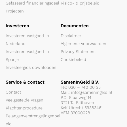
Gefaseerd financieringsdeel
Risico- & prijsbeleid
Projecten
Investeren
Documenten
Investeren vastgoed in
Disclaimer
Nederland
Algemene voorwaarden
Investeren vastgoed in
Privacy Statement
Spanje
Cookiebeleid
Investeergids downloaden
Service & contact
SamenInGeld B.V.
Tel:
030 – 740 00 35
Contact
Mail:
info@sameningeld.nl
P.C. Staalweg 14
Veelgestelde vragen
3721 TJ Bilthoven
KvK Utrecht 59383461
Klachtenprocedure
AFM 32000028
Belangenverstrengelingenbel
eid