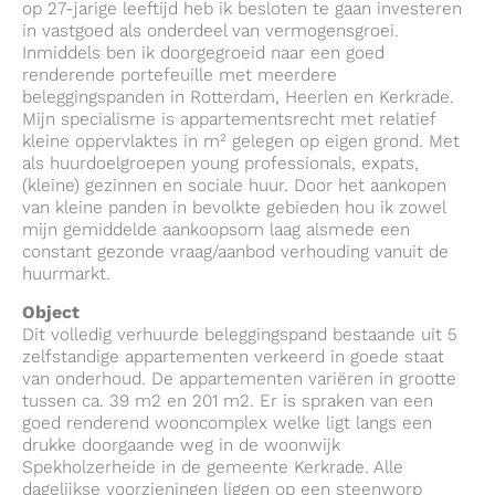
op 27-jarige leeftijd heb ik besloten te gaan investeren
in vastgoed als onderdeel van vermogensgroei.
Inmiddels ben ik doorgegroeid naar een goed
renderende portefeuille met meerdere
beleggingspanden in Rotterdam, Heerlen en Kerkrade.
Mijn specialisme is appartementsrecht met relatief
kleine oppervlaktes in m² gelegen op eigen grond. Met
als huurdoelgroepen young professionals, expats,
(kleine) gezinnen en sociale huur. Door het aankopen
van kleine panden in bevolkte gebieden hou ik zowel
mijn gemiddelde aankoopsom laag alsmede een
constant gezonde vraag/aanbod verhouding vanuit de
huurmarkt.
Object
Dit volledig verhuurde beleggingspand bestaande uit 5
zelfstandige appartementen verkeerd in goede staat
van onderhoud. De appartementen variëren in grootte
tussen ca. 39 m2 en 201 m2. Er is spraken van een
goed renderend wooncomplex welke ligt langs een
drukke doorgaande weg in de woonwijk
Spekholzerheide in de gemeente Kerkrade. Alle
dagelijkse voorzieningen liggen op een steenworp