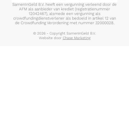
SamenInGeld B.V. heeft een vergunning verleend door de
AFM als aanbieder van krediet (registratienummer
12042467), alsmede een vergunning als
crowdfundingdienstverlener als bedoeld in artikel 12 van
de Crowdfunding Verordening met nummer 32000028.
© 2026 - Copyright SamenInGeld B.V.
Website door
Chase Marketing