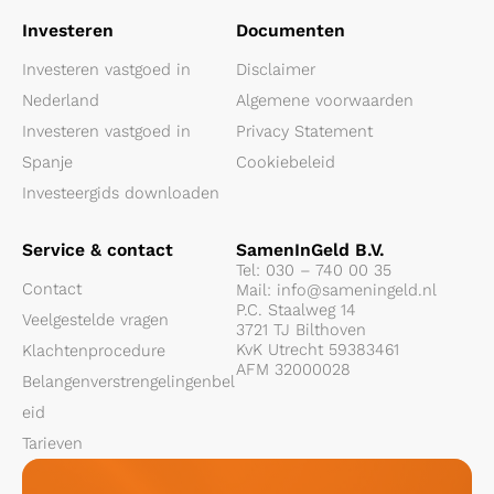
Investeren
Documenten
Investeren vastgoed in
Disclaimer
Nederland
Algemene voorwaarden
Investeren vastgoed in
Privacy Statement
Spanje
Cookiebeleid
Investeergids downloaden
Service & contact
SamenInGeld B.V.
Tel:
030 – 740 00 35
Contact
Mail:
info@sameningeld.nl
P.C. Staalweg 14
Veelgestelde vragen
3721 TJ Bilthoven
KvK Utrecht 59383461
Klachtenprocedure
AFM 32000028
Belangenverstrengelingenbel
eid
Tarieven