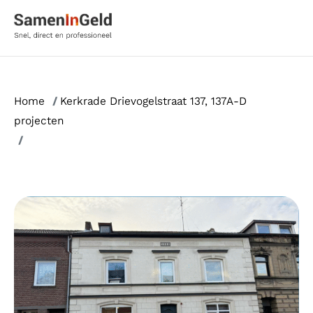
Ga
naar
de
inhoud
Home
/
Kerkrade Drievogelstraat 137, 137A-D
projecten
/