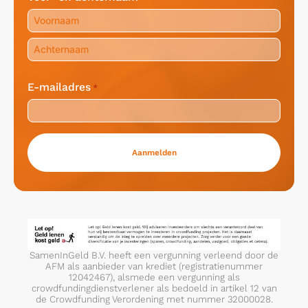
Voornaam
Achternaam
E-mailadres
*
SamenInGeld B.V. heeft een vergunning verleend door de
AFM als aanbieder van krediet (registratienummer
12042467), alsmede een vergunning als
crowdfundingdienstverlener als bedoeld in artikel 12 van
de Crowdfunding Verordening met nummer 32000028.