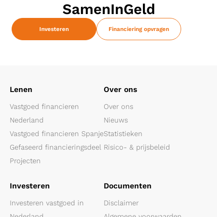
SamenInGeld
Investeren
Financiering opvragen
Lenen
Over ons
Vastgoed financieren
Over ons
Nederland
Nieuws
Vastgoed financieren Spanje
Statistieken
Gefaseerd financieringsdeel
Risico- & prijsbeleid
Projecten
Investeren
Documenten
Investeren vastgoed in
Disclaimer
Nederland
Algemene voorwaarden