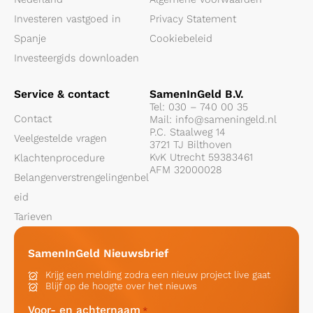
Investeren vastgoed in
Privacy Statement
Spanje
Cookiebeleid
Investeergids downloaden
Service & contact
SamenInGeld B.V.
Tel:
030 – 740 00 35
Contact
Mail:
info@sameningeld.nl
P.C. Staalweg 14
Veelgestelde vragen
3721 TJ Bilthoven
KvK Utrecht 59383461
Klachtenprocedure
AFM 32000028
Belangenverstrengelingenbel
eid
Tarieven
SamenInGeld Nieuwsbrief
Krijg een melding zodra een nieuw project live gaat
Blijf op de hoogte over het nieuws
Voor- en achternaam
*