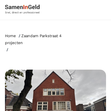
Ga
naar
de
inhoud
Home
/
Zaandam Parkstraat 4
projecten
/