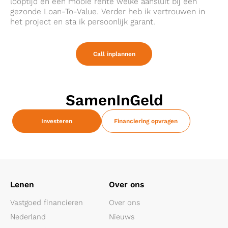
looptijd en een mooie rente welke aansluit bij een
gezonde Loan-To-Value. Verder heb ik vertrouwen in
het project en sta ik persoonlijk garant.
Call inplannen
SamenInGeld
Investeren
Financiering opvragen
Lenen
Over ons
Vastgoed financieren
Over ons
Nederland
Nieuws