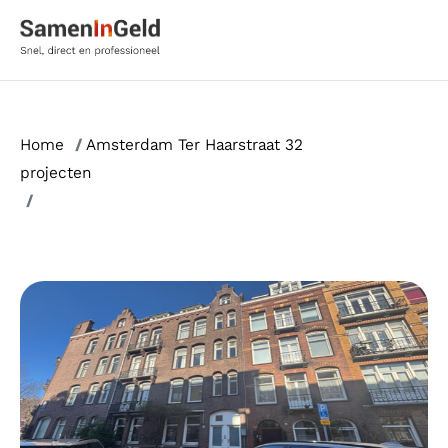
Ga
naar
de
inhoud
Home
/
Amsterdam Ter Haarstraat 32
projecten
/