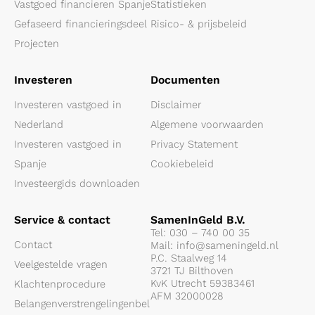
Vastgoed financieren Spanje
Statistieken
Gefaseerd financieringsdeel
Risico- & prijsbeleid
Projecten
Investeren
Documenten
Investeren vastgoed in
Disclaimer
Nederland
Algemene voorwaarden
Investeren vastgoed in
Privacy Statement
Spanje
Cookiebeleid
Investeergids downloaden
Service & contact
SamenInGeld B.V.
Tel:
030 – 740 00 35
Contact
Mail:
info@sameningeld.nl
P.C. Staalweg 14
Veelgestelde vragen
3721 TJ Bilthoven
KvK Utrecht 59383461
Klachtenprocedure
AFM 32000028
Belangenverstrengelingenbel