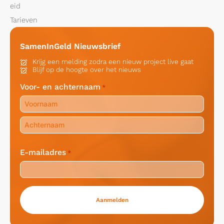
eid
Tarieven
SamenInGeld Nieuwsbrief
Krijg een melding zodra een nieuw project live gaat
Blijf op de hoogte over het nieuws
Voor- en achternaam
*
Voornaam
Achternaam
E-mailadres
*