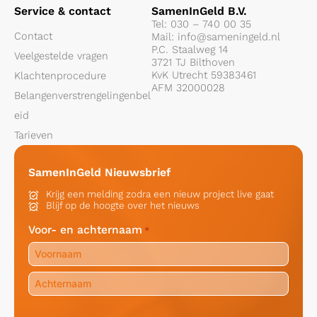
Service & contact
SamenInGeld B.V.
Tel:
030 – 740 00 35
Contact
Mail:
info@sameningeld.nl
P.C. Staalweg 14
Veelgestelde vragen
3721 TJ Bilthoven
KvK Utrecht 59383461
Klachtenprocedure
AFM 32000028
Belangenverstrengelingenbel
eid
Tarieven
SamenInGeld Nieuwsbrief
Krijg een melding zodra een nieuw project live gaat
Blijf op de hoogte over het nieuws
Voor- en achternaam
*
Voornaam
Achternaam