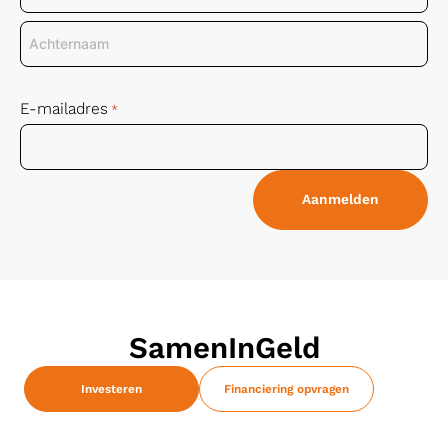
E-mailadres
*
SamenInGeld
Investeren
Financiering opvragen