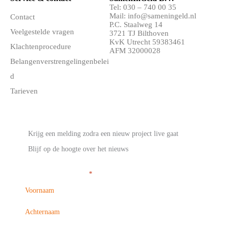
Tel:
030 – 740 00 35
Mail:
info@sameningeld.nl
Contact
P.C. Staalweg 14
Veelgestelde vragen
3721 TJ Bilthoven
KvK Utrecht 59383461
Klachtenprocedure
AFM 32000028
Belangenverstrengelingenbelei
d
Tarieven
SamenInGeld Nieuwsbrief
Krijg een melding zodra een nieuw project live gaat
Blijf op de hoogte over het nieuws
Voor- en achternaam
*