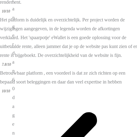
rendement.
a
10/10
n
Het platform is duidelijk en overzichtelijk. Per project worden de
g
wijzigingen aangegeven, in de legenda worden de afkortingen
e
verklaard. Het 'spaarpotje' eWallet is een goede oplossing voor de
r
uitbetaalde rente, alleen jammer dat je op de website pas kunt zien of er
d
rente is bijgeboekt. De overzichtelijkheid van de website is fijn.
a
7.8/10
n
Betrouwbaar platform , een voordeel is dat ze zich richten op een
6
bepaald soort beleggingen en daar dan veel expertise in hebben
0
10/10
d
a
g
e
n