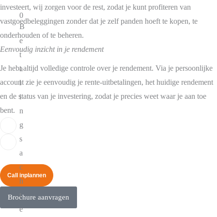
investeert, wij zorgen voor de rest, zodat je kunt profiteren van
0
vastgoedbeleggingen zonder dat je zelf panden hoeft te kopen, te
B
onderhouden of te beheren.
e
Eenvoudig inzicht in je rendement
t
Je hebt altijd volledige controle over je rendement. Via je persoonlijke
a
account zie je eenvoudig je rente-uitbetalingen, het huidige rendement
l
en de status van je investering, zodat je precies weet waar je aan toe
i
bent.
n
g
s
a
c
Call inplannen
h
t
Brochure aanvragen
e