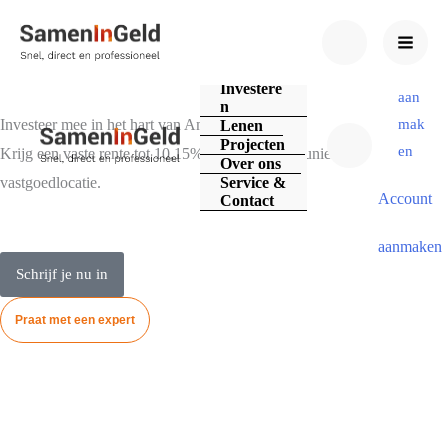
Acc
ount
Investere
aan
n
Investeer mee in het hart van Amsterdam
mak
Lenen
Projecten
en
Krijg een vaste rente tot 10,15% per jaar op een unieke
Over ons
vastgoedlocatie.
Service &
Account
Contact
aanmaken
Schrijf je nu in
Praat met een expert