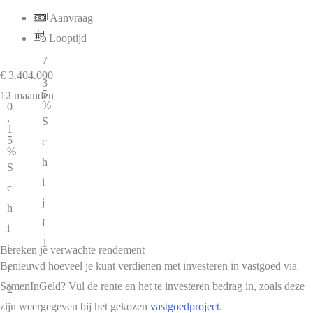
Aanvraag
Looptijd
7
,
€ 3.404.000
3
5
1
12 maanden
%
0
,
S
1
5
c
%
h
S
i
c
j
h
f
i
1
j
Bereken je verwachte rendement
Benieuwd hoeveel je kunt verdienen met investeren in vastgoed via
f
SamenInGeld? Vul de rente en het te investeren bedrag in, zoals deze
2
zijn weergegeven bij het gekozen
vastgoedproject
.