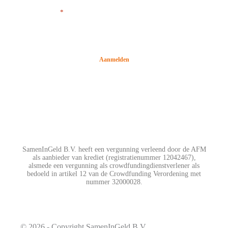
E-mailadres
*
SamenInGeld B.V. heeft een vergunning verleend door de AFM
als aanbieder van krediet (registratienummer 12042467),
alsmede een vergunning als crowdfundingdienstverlener als
bedoeld in artikel 12 van de Crowdfunding Verordening met
nummer 32000028.
© 2026 - Copyright SamenInGeld B.V.