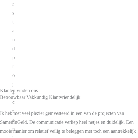
r
s
t
a
n
d
p
r
o
j
Klanten vinden ons
e
Betrouwbaar Vakkundig Klantvriendelijk
c
t
Ik heb met veel plezier geïnvesteerd in een van de projecten van
e
SamenInGeld. De communicatie verliep heel netjes en duidelijk. Een
n
mooie manier om relatief veilig te beleggen met toch een aantrekkelijk
l