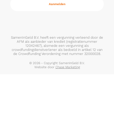
SamenInGeld B.V. heeft een vergunning verleend door de
AFM als aanbieder van krediet (registratienummer
12042467), alsmede een vergunning als
crowdfundingdienstverlener als bedoeld in artikel 12 van
de Crowdfunding Verordening met nummer 32000028.
© 2026 - Copyright SamenInGeld B.V.
Website door
Chase Marketing