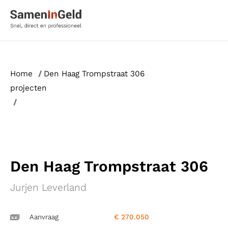
Ga
naar
de
inhoud
Home
/
Den Haag Trompstraat 306
projecten
/
Den Haag Trompstraat 306
Jurjen Leverland
Aanvraag
€ 270.050