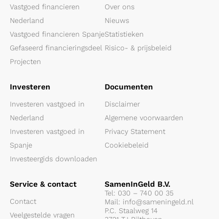
Vastgoed financieren
Over ons
Nederland
Nieuws
Vastgoed financieren Spanje
Statistieken
Gefaseerd financieringsdeel
Risico- & prijsbeleid
Projecten
Investeren
Documenten
Investeren vastgoed in
Disclaimer
Nederland
Algemene voorwaarden
Investeren vastgoed in
Privacy Statement
Spanje
Cookiebeleid
Investeergids downloaden
Service & contact
SamenInGeld B.V.
Tel:
030 – 740 00 35
Contact
Mail:
info@sameningeld.nl
P.C. Staalweg 14
Veelgestelde vragen